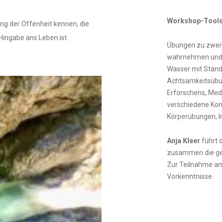
Workshop-Tools
ng der Offenheit kennen, die
Hingabe ans Leben ist.
Übungen zu zweit 
wahrnehmen und m
Wasser mit Stand-
Achtsamkeitsübun
Erforschens, Medi
verschiedene Ko
Körperübungen, In
Anja Kleer
führt d
zusammen die ge
Zur Teilnahme am
Vorkenntnisse.