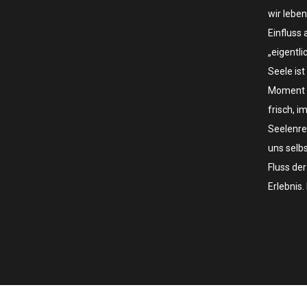
wir lebe
Einfluss 
„eigentli
Seele is
Moment z
frisch, i
Seelenre
uns selb
Fluss de
Erlebnis